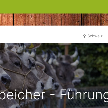
0
kets
Schweiz
peicher - Führun