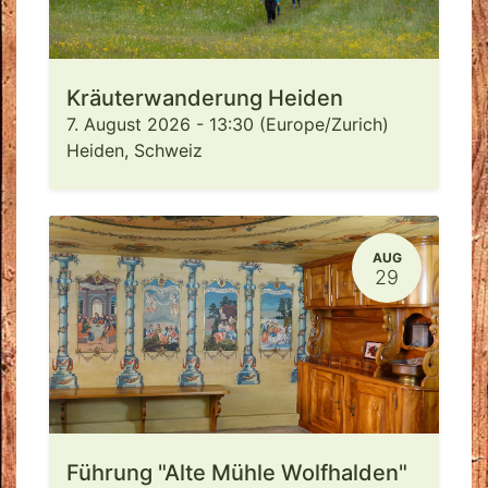
Kräuterwanderung Heiden
7. August 2026
-
13:30
(
Europe/Zurich
)
Heiden
,
Schweiz
AUG
29
Führung "Alte Mühle Wolfhalden"