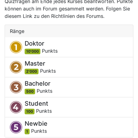
Quizfragen am Ende jedes Kurses beantworten. Punkte
können auch im Forum gesammelt werden. Folgen Sie
diesem Link zu den Richtlinien des Forums.
Ränge
Doktor
Punkt
s
10'000
Master
Punkt
s
2'000
Bachelor
Punkt
s
500
Student
Punkt
s
100
Newbie
Punkt
s
1