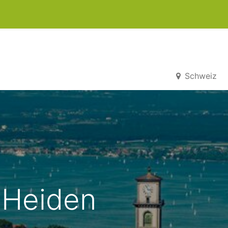
0
kets
Schweiz
 Heiden